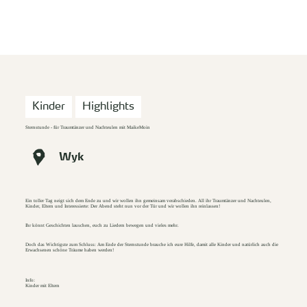
zurück zur Startseite
Unterkunft
Suchen
Menü
Kinder
Highlights
Sternstunde - für Traumtänzer und Nachteulen mit MaikeMoin
Wyk
Ein toller Tag neigt sich dem Ende zu und wir wollen ihn gemeinsam verabschieden. All ihr Traumtänzer und Nachteulen,
Kinder, Eltern und Interessierte: Der Abend steht nun vor der Tür und wir wollen ihn reinlassen!
Ihr könnt Geschichten lauschen, euch zu Liedern bewegen und vieles mehr.
Doch das Wichtigste zum Schluss: Am Ende der Sternstunde brauche ich eure Hilfe, damit alle Kinder und natürlich auch die
Erwachsenen schöne Träume haben werden!
Info:
Kinder mit Eltern