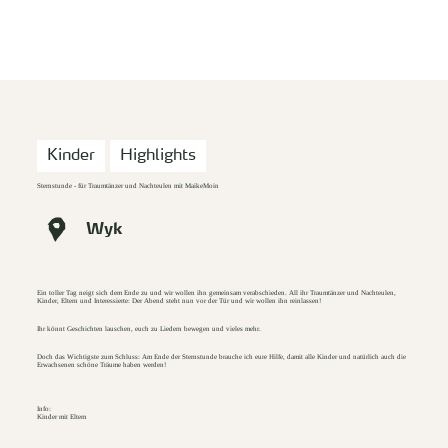
zurück zur Startseite
Unterkunft
Suchen
Menü
Kinder
Highlights
Sternstunde - für Traumtänzer und Nachteulen mit MaikeMoin
Wyk
Ein toller Tag neigt sich dem Ende zu und wir wollen ihn gemeinsam verabschieden. All ihr Traumtänzer und Nachteulen,
Kinder, Eltern und Interessierte: Der Abend steht nun vor der Tür und wir wollen ihn reinlassen!
Ihr könnt Geschichten lauschen, euch zu Liedern bewegen und vieles mehr.
Doch das Wichtigste zum Schluss: Am Ende der Sternstunde brauche ich eure Hilfe, damit alle Kinder und natürlich auch die
Erwachsenen schöne Träume haben werden!
Info:
Kinder mit Eltern