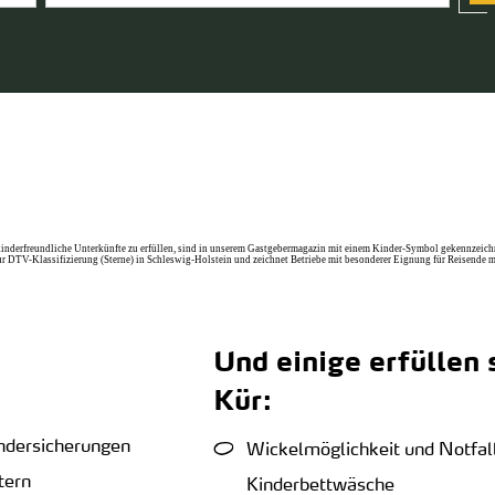
für kinderfreundliche Unterkünfte zu erfüllen, sind in unserem Gastgebermagazin mit einem Kinder-Symbol gekennzeich
 zur DTV-Klassifizierung (Sterne) in Schleswig-Holstein und zeichnet Betriebe mit besonderer Eignung für Reisende m
Und einige erfüllen 
Kür:
indersicherungen
Wickelmöglichkeit und Notfal
tern
Kinderbettwäsche