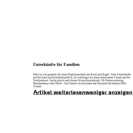
zurück zur Startseite
Unterkünfte für Familien
Föhr ist wie gemacht für einen Familienurlaub mit Kind und Kegel. Viele Unterkünfte
auf der Insel sind kinderfreundlich. So verbringst du einen erholsamen Urlaub auf der
Nordseeinsel. Suche gleich nach deiner Wunschunterkunft. Ob Ferienwohnung,
Reetdachhaus oder Hotel – hier findest du bestimmt das Passende für deinen Föhr-
Urlaub.
Artikel weiterlesen
weniger anzeigen