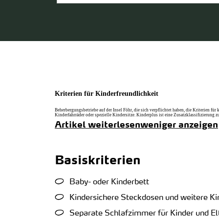
Kriterien für Kinderfreundlichkeit
Beherbergungsbetriebe auf der Insel Föhr, die sich verpflichtet haben, die Kriterien 
Kinderfahrräder oder spezielle Kindersitze. Kinderplus ist eine Zusatzklassifizierung
Artikel weiterlesen
weniger anzeigen
Basiskriterien
Baby- oder Kinderbett
Kindersichere Steckdosen und weitere K
Separate Schlafzimmer für Kinder und El