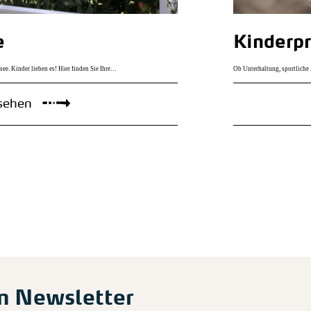
e
Kinderp
ee. Kinder lieben es! Hier finden Sie Ihre…
Ob Unterhaltung, sportliche 
 sehen
m Newsletter