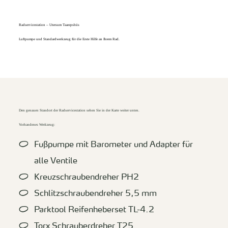
Radservicestation – Utersum Taarepshüs
Luftpumpe und Standardwerkzeug für die Erste Hilfe an Ihrem Rad.
Den genauen Standort der Radservicestation sehen Sie in der Karte weiter unten.
Vorhandenes Werkzeug:
Fußpumpe mit Barometer und Adapter für
alle Ventile
Kreuzschraubendreher PH2
Schlitzschraubendreher 5,5 mm
Parktool Reifenheberset TL-4.2
Torx Schrauberdreher T25