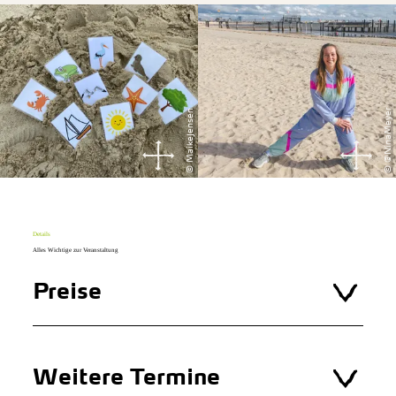
© @NinaMeyer
© MaikeJensen
Details
Alles Wichtige zur Veranstaltung
Preise
Weitere Termine