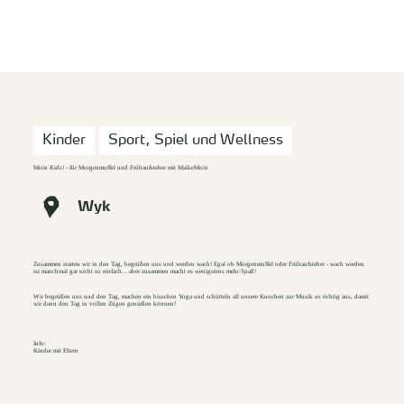
zurück zur Startseite
Unterkunft
Suchen
Menü
Kinder
Sport, Spiel und Wellness
Moin Kids! - für Morgenmuffel und Frühaufsteher mit MaikeMoin
Wyk
Zusammen starten wir in den Tag, begrüßen uns und werden wach! Egal ob Morgenmuffel oder Frühaufsteher - wach werden
ist manchmal gar nicht so einfach... aber zusammen macht es wenigstens mehr Spaß!
Wir begrüßen uns und den Tag, machen ein bisschen Yoga und schütteln all unsere Knochen zur Musik so richtig aus, damit
wir dann den Tag in vollen Zügen genießen können!
Info:
Kinder mit Eltern