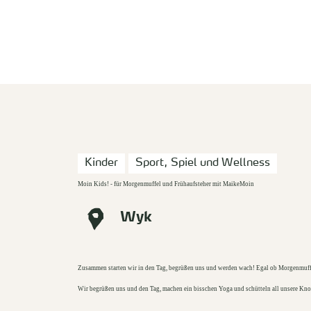
zurück zur Startseite
Kinder
Sport, Spiel und Wellness
Moin Kids! - für Morgenmuffel und Frühaufsteher mit MaikeMoin
Wyk
Zusammen starten wir in den Tag, begrüßen uns und werden wach! Egal ob Morgenmuffel
Wir begrüßen uns und den Tag, machen ein bisschen Yoga und schütteln all unsere Kno