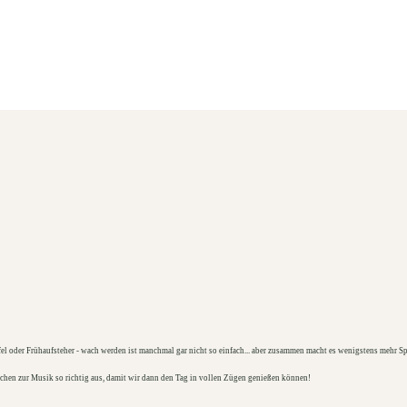
 oder Frühaufsteher - wach werden ist manchmal gar nicht so einfach... aber zusammen macht es wenigstens mehr S
chen zur Musik so richtig aus, damit wir dann den Tag in vollen Zügen genießen können!