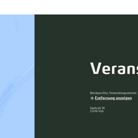
Veran
Musikpavillon, Veranstaltungszentrum
Entfernung anzeigen
Sandwall 38
25938 Wyk