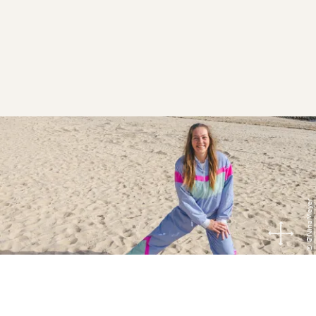
© @NinaMeyer