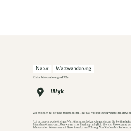
zurück zur Startseite
Natur
Wattwanderung
Kleine Wattwanderung auf Föhr
Wyk
Wir erkunden auf der rund zweistündigen Tour das Watt mit seinen vielfältigen Bewoh
Auf unserer ca. zweistündigen Wattführung entdecken wir gemeinsam die Berühmtheite
Bäumchenröhrenwurm. Aber warum ist es überhaupt möglich, über den Meeresgrund zu lau
Schutzstation Wattenmeer auf dieser interaktiven Führung. Von Kindern bis Senioren, 