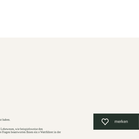
Unterkunft
Suchen
Menü
st haben.
merken
 Lebewesen, wie beispielsweise den
 Fragen beantworten Ihnen ein:e Wattführer:in der