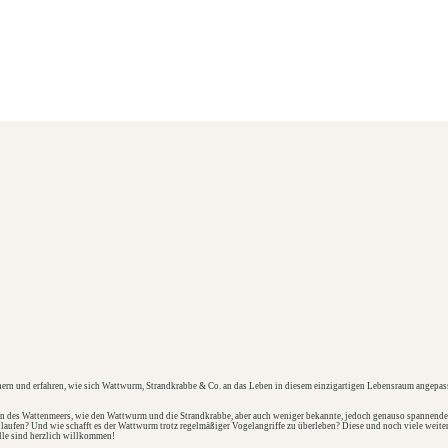
nern und erfahren, wie sich Wattwurm, Strandkrabbe & Co. an das Leben in diesem einzigartigen Lebensraum angepas
n des Wattenmeers, wie den Wattwurm und die Strandkrabbe, aber auch weniger bekannte, jedoch genauso spannende
fen? Und wie schafft es der Wattwurm trotz regelmäßiger Vogelangriffe zu überleben? Diese und noch viele weitere
alle sind herzlich willkommen!