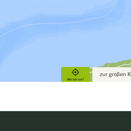
zur großen K
Wo bin ich?