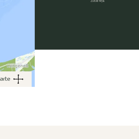
25938 Wyk
arte