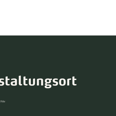
staltungsort
 Föhr