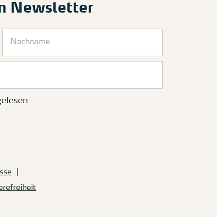
m Newsletter
elesen.
sse
erefreiheit