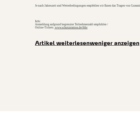
Je nach Jahreszeit und Wetterbedingungen empfehlen wir Ihnen das Tragen von Gummis
Info:
Anmeldung aufgrund begrenzter Teilnehmerzahl empfohlen /
Online-Tickets:
www.schutzstation.de/föhr
Artikel weiterlesen
weniger anzeigen