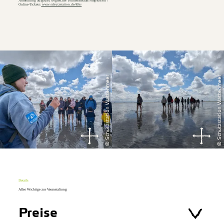
Anmeldung aufgrund begrenzter Teilnehmerzahl empfohlen /
Online-Tickets:
www.schutzstation.de/föhr
© Schutzstation Wattenmeer
© Schutzstation Wattenmeer
Details
Alles Wichtige zur Veranstaltung
Preise