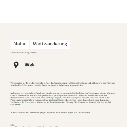
zurück zur Startseite
Unterkunft
Suchen
Menü
Natur
Wattwanderung
Kleine Wattwanderung auf Föhr
Wyk
Wir erkunden auf der rund zweistündigen Tour das Watt mit seinen vielfältigen Bewohnern und erfahren, wie sich Wattwurm,
Strandkrabbe & Co. an das Leben in diesem einzigartigen Lebensraum angepasst haben.
Auf unserer ca. zweistündigen Wattführung entdecken wir gemeinsam die Berühmtheiten des Wattenmeers, wie den Wattwurm
und die Strandkrabbe, aber auch weniger bekannte, jedoch genauso spannende Lebewesen, wie beispielsweise den
Bäumchenröhrenwurm. Aber warum ist es überhaupt möglich, über den Meeresgrund zu laufen? Und wie schafft es der
Wattwurm trotz regelmäßiger Vogelangriffe zu überleben? Diese und noch viele weitere Fragen beantworten Ihnen ein:e
Wattführer:in der Schutzstation Wattenmeer auf dieser interaktiven Führung. Von Kindern bis Senioren, alle sind herzlich
willkommen!
Je nach Jahreszeit und Wetterbedingungen empfehlen wir Ihnen das Tragen von Gummistiefeln.
Info: