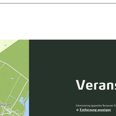
Veran
Alkersumstieg (gegenüber Restaurant N
Entfernung anzeigen