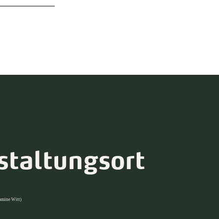
staltungsort
amine Witt)