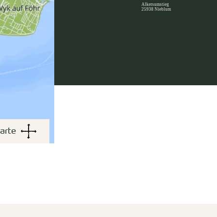
Alkersumstieg
25938 Nieblum
arte