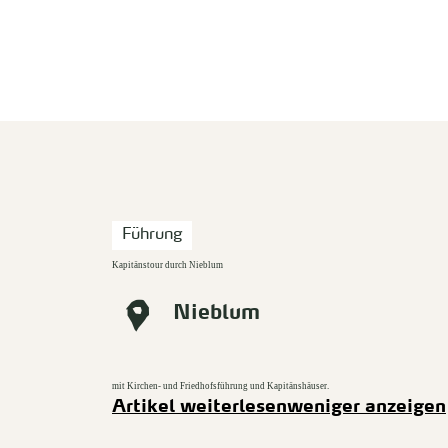
zurück zur Startseite
Führung
Kapitänstour durch Nieblum
Nieblum
mit Kirchen- und Friedhofsführung und Kapitänshäuser.
Artikel weiterlesen
weniger anzeigen