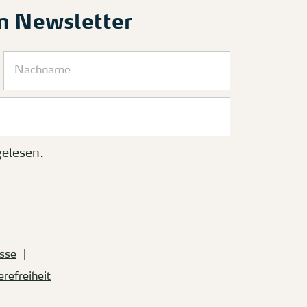
m Newsletter
elesen.
sse
erefreiheit