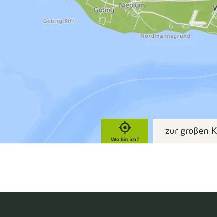
zur großen K
Wo bin ich?