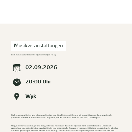
zurück zur Startseite
Unterkunft
Suchen
Menü
Musikveranstaltungen
Irisch-kanadischer Singer/Songwriter Morgan Finlay
02.09.2026
20:00 Uhr
Wyk
Ein hochsympathischer und talentierter Musiker und Geschichtenerzähler, der mit seiner Stimme und den emotional -
poetischen Texten das Publikum ebenso begeistert, wie mit seinem exzellenten Akustik - Gitarrenspiel.
Morgan Finlay ist ein Sänger und Songwriter aus Vancouver, dessen Songs sich durch eine federleichte Leuchtkraft
auszeichnen und seine Zuhörer unweigerlich in eine optimistische Stimmung versetzen. Stilistisch bewegt sich der Musiker
durch ein großes Spektrum von Indie-Rock über Pop, Folk und akustischen Singer-Songwriter Stil mit Einflüssen von