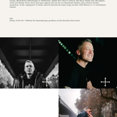
Grunge. Musikalische Verbindungen zu Jeff Buckley, Damien Rice, Bruce Cockburn oder Bryan Adams sind nahe liegend,
wobei sich Morgan Finlay durch einen ganz eigenen Stil und den unverkennbaren Einfluss seiner irischen Wurzeln
auszeichnet. In den vergangenen 18 Jahren stand der Künstler mit seinen Songs auf über 1000 Bühnen in 13 verschiedenen
Ländern.
Info:
Einlass 18:30 Uhr / Während der Veranstaltungen gewähren wir den Künstlern ihren Raum.