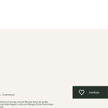
Unterkunft
Suchen
Menü
merken
- Gitarrenspiel.
Stilistisch bewegt sich der Musiker durch ein großes
sind nahe liegend, wobei sich Morgan Finlay durch einen
ern.