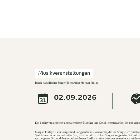
zurück zur Startseite
Musikveranstaltungen
Irisch-kanadischer Singer/Songwriter Morgan Finlay
02.09.2026
Ein hochsympathischer und talentierter Musiker und Geschichtenerzähler, der mit seine
Morgan Finlay ist ein Sänger und Songwriter aus Vancouver, dessen Songs sich durch ei
Spektrum von Indie-Rock über Pop, Folk und akustischen Singer-Songwriter Stil mit 
ganz eigenen Stil und den unverkennbaren Einfluss seiner irischen Wurzeln auszeichnet.