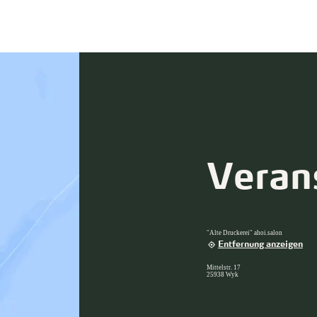
Veran
"Alte Druckerei" ahoi.salon
Entfernung anzeigen
Mittelstr. 17
25938 Wyk