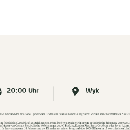
20:00 Uhr
Wyk
r Stimme und den emotional - poetischen Texten das Publikum ebenso begeistert, wie mit seinem exzellenten Akustik 
ne federleichte Leuchtkraft auszeichnen und seine Zuhörer unweigerlich in eine optimistische Stimmung versetzen. 
Einflüssen von Grunge. Musikalische Verbindungen zu Jeff Buckley, Damien Rice, Bruce Cockburn oder Bryan Adams 
 In den vergangenen 18 Jahren stand der Künstler mit seinen Songs auf über 1000 Bühnen in 13 verschiedenen Länd