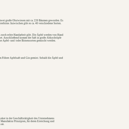
n zwei große Obstwiesen mit ca. 220 Bäumen geworden. Es
erbirne. Inzwischen gibt es ca. 40 verschiedene Sorten.
es noch echte Handarbeit gibt. Die Äpfel werden von Hand
tet. Anschließend kommt der Saft in große Abkochtöpfe
che Apfel- und /oder Birnensorten gemischt werden.
em Föhrer Apfelsaft und Gin gemixt. Sobald die Äpfel und
Anker in der Geschäftstätigkeit des Unternehmens
Manufaktur Prinzipien, für deren Erreichung und
 an.