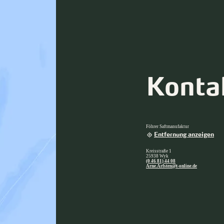
Konta
Föhrer Saftmanufaktur
Entfernung anzeigen
Kreisstraße 1
25938 Wyk
(0 46 81) 44 08
Arne.Arfsten@t-online.de