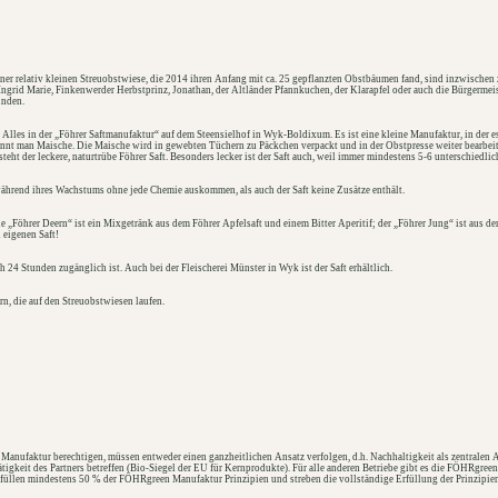
ner relativ kleinen Streuobstwiese, die 2014 ihren Anfang mit ca. 25 gepflanzten Obstbäumen fand, sind inzwische
Ingrid Marie, Finkenwerder Herbstprinz, Jonathan, der Altländer Pfannkuchen, der Klarapfel oder auch die Bürgermeist
inden.
Alles in der „Föhrer Saftmanufaktur“ auf dem Steensielhof in Wyk-Boldixum. Es ist eine kleine Manufaktur, in der 
ennt man Maische. Die Maische wird in gewebten Tüchern zu Päckchen verpackt und in der Obstpresse weiter bearbei
eht der leckere, naturtrübe Föhrer Saft. Besonders lecker ist der Saft auch, weil immer mindestens 5-6 unterschiedli
während ihres Wachstums ohne jede Chemie auskommen, als auch der Saft keine Zusätze enthält.
e „Föhrer Deern“ ist ein Mixgetränk aus dem Föhrer Apfelsaft und einem Bitter Aperitif; der „Föhrer Jung“ ist aus d
n eigenen Saft!
ch 24 Stunden zugänglich ist. Auch bei der Fleischerei Münster in Wyk ist der Saft erhältlich.
n, die auf den Streuobstwiesen laufen.
Manufaktur berechtigen, müssen entweder einen ganzheitlichen Ansatz verfolgen, d.h. Nachhaltigkeit als zentralen 
tigkeit des Partners betreffen (Bio-Siegel der EU für Kernprodukte). Für alle anderen Betriebe gibt es die
FÖHRgreen
füllen mindestens 50 % der
FÖHRgreen
Manufaktur Prinzipien und streben die vollständige Erfüllung der Prinzipien