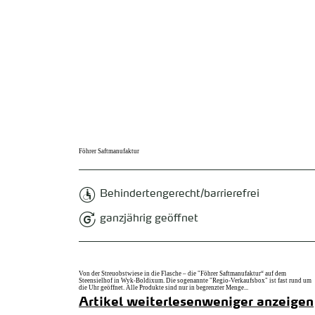
zurück zur Startseite
Föhrer Saftmanufaktur
Behindertengerecht/barrierefrei
ganzjährig geöffnet
Von der Streuobstwiese in die Flasche – die "Föhrer Saftmanufaktur“ auf dem
Steensielhof in Wyk-Boldixum. Die sogenannte "Regio-Verkaufsbox" ist fast rund um
die Uhr geöffnet. Alle Produkte sind nur in begrenzter Menge...
Artikel weiterlesen
weniger anzeigen