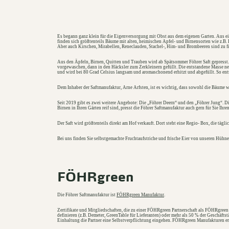
Es begann ganz klein für die Eigenversorgung mit Obst aus dem eigenen Garten. Aus ei
finden sich größtenteils Bäume mit alten, heimischen Apfel- und Birnensorten wie z.B. 
Aber auch Kirschen, Mirabellen, Reneclauden, Stachel-, Him- und Brombeeren sind zu f
Aus den Äpfeln, Birnen, Quitten und Trauben wird ab Spätsommer Föhrer Saft gepresst. 
vorgewaschen, dann in den Häcksler zum Zerkleinern gefüllt. Die entstandene Masse n
und wird bei 80 Grad Celsius langsam und aromaschonend erhitzt und abgefüllt. So entst
Dem Inhaber der Saftmanufaktur, Arne Arfsten, ist es wichtig, dass sowohl die Bäume 
Seit 2019 gibt es zwei weitere Angebote: Die „Föhrer Deern“ und den „Föhrer Jung“. Di
Birnen in Ihren Gärten reif sind, presst die Föhrer Saftmanufaktur auch gern für Sie Ihre
Der Saft wird größtenteils direkt am Hof verkauft. Dort steht eine Regio- Box, die tägli
Bei uns finden Sie selbstgemachte Fruchtaufstriche und frische Eier von unseren Hühner
FÖHRgreen
Die Föhrer Saftmanufaktur ist
FÖHRgreen
Manufaktur
.
Zertifikate und Mitgliedschaften, die zu einer
FÖHRgreen
Partnerschaft als
FÖHRgreen
definieren (z.B. Demeter, GreenTable für Lieferanten) oder mehr als 50 % der Geschäftstä
Einhaltung die Partner eine Selbstverpflichtung eingehen.
FÖHRgreen
Manufakturen er