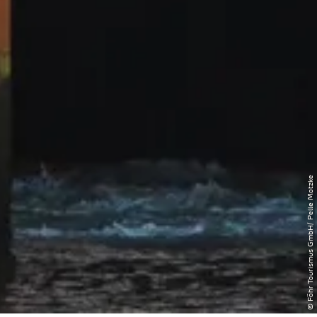
© Föhr Tourismus GmbH/ Pelle Motzke