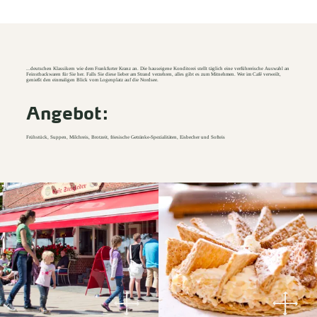
...deutschen Klassikern wie dem Frankfurter Kranz an. Die hauseigene Konditorei stellt täglich eine verführerische Auswahl an
Feinstbackwaren für Sie her. Falls Sie diese lieber am Strand verzehren, alles gibt es zum Mitnehmen. Wer im Café verweilt,
genießt den einmaligen Blick vom Logenplatz auf die Nordsee.
Angebot:
Frühstück, Suppen, Milchreis, Brotzeit, friesische Getränke-Spezialitäten, Eisbecher und Softeis