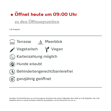
Öffnet heute um 09:00 Uhr
zu den Öffnungszeiten
Café Steigleder
Terrasse
Meerblick
Vegetarisch
Vegan
Kartenzahlung möglich
Hunde erlaubt
Behindertengerecht/barrierefrei
ganzjährig geöffnet
Genießen Sie Köstlichkeiten aus der hauseigenen Konditorei mit einem Cafégetränk Ihrer Wahl im Café Steigleder. Das Café
Steigleder bietet in seinem Sortiment heimische Spezialitäten wie die Friesentorte bis hin zu...