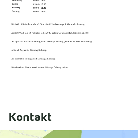
Donnerstag
09:00 - 18:00
Freitag
09:00 - 18:00
Samstag
09:00 - 18:00
Sonntag
09:00 - 18:00
Bis inkl.13 Kalenderwoche - 9:00 - 18:00 Uhr (Dienstags & Mittwochs Ruhetag)
ACHTUNG ab der 14 Kalenderwoche 2025 ändern wir unsere Ruhetagregelung.!!!!!!
Ab April bis Juni 2025 Montag und Dientstags Ruhetag (auch am 31.März ist Ruhetag)
Juli und August ist Dienstag Ruhetag.
Ab September Montags und Dienstags Ruhetag.
Bitte beachten Sie die abweichenden Feiertags Öffnungszeiten.
Kontakt