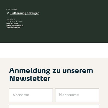
Café Steigleder
Entfernung anzeigen
Sandwall 28
25938 Wyk auf Föhr
(0 46 81) 44 11
mail@cafesteigleder.de
Webseite besuchen
Anmeldung zu unserem
Newsletter