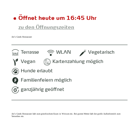
Öffnet heute um 16:45 Uhr
zu den Öffnungszeiten
Ari’s Greek Restaurant
Terrasse
WLAN
Vegetarisch
Vegan
Kartenzahlung möglich
Hunde erlaubt
Familienfeiern möglich
ganzjährig geöffnet
Ari’s Greek Restaurant lädt zum griechischem Essen in Wrixum ein. Bei gutem Wetter lädt der große Außenbereich zum
Verweilen ein.