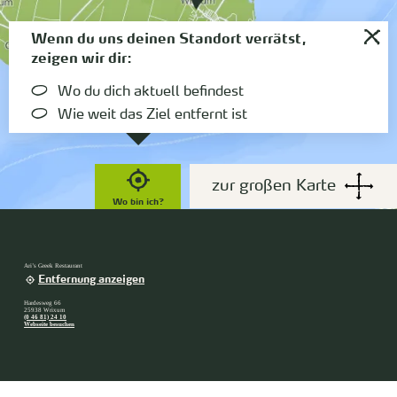
Wenn du uns deinen Standort verrätst,
zeigen wir dir:
Wo du dich aktuell befindest
Wie weit das Ziel entfernt ist
zur großen Karte
Wo bin ich?
Ari’s Greek Restaurant
Entfernung anzeigen
Hardesweg 66
25938 Wrixum
(0 46 81) 24 10
Webseite besuchen