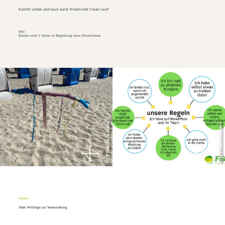
Kommt vorbei und lasst eurer Kreativität freien Lauf!
Info:
Kinder unter 5 Jahren in Begleitung eines Erwachsenen
© @MaikeJensen
© @MaikeJensen
Details
Alles Wichtige zur Veranstaltung