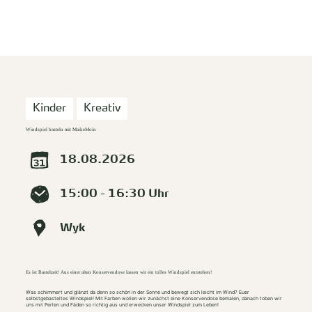
zurück zur Startseite
Unterkunft
Suchen
Menü
Kinder
Kreativ
Windspiel basteln mit MaikeMoin
18.08.2026
15:00 - 16:30 Uhr
Wyk
Es ist Bastelzeit! Aus einer alten Konservendose lassen wir ein tolles Windspiel entstehen!
Was schimmert und glänzt da denn so schön in der Sonne und bewegt sich leicht im Wind? Euer
selbstgebasteltes Windspiel! Mit Farben wollen wir zunächst eine Konservendose bemalen, danach toben wir
uns mit Perlen und Fäden so richtig aus und erwecken unser Windspiel zum Leben!