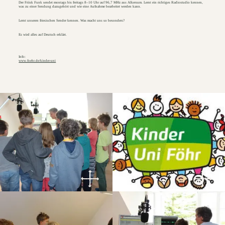
Der Friisk Funk sendet montags bis freitags 8–10 Uhr auf 96,7 MHz aus Alkersum. Lernt ein richtiges Radiostudio kennen,
was zu einer Sendung dazugehört und wie eine Aufnahme bearbeitet werden kann.
Lernt unseren friesischen Sender kennen. Was macht uns so besonders?
Es wird alles auf Deutsch erklärt.
Info:
www.foehr.de/kinder-uni