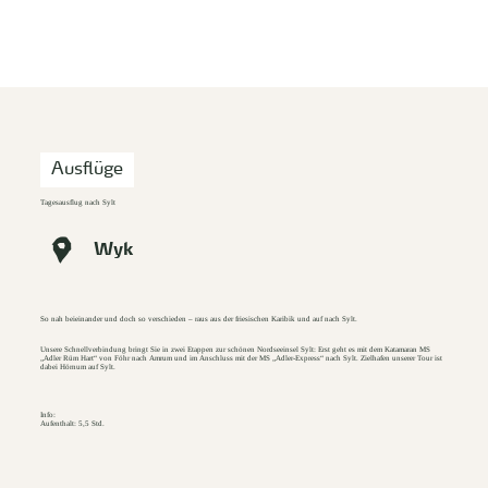
zurück zur Startseite
Unterkunft
Suchen
Menü
Ausflüge
Tagesausflug nach Sylt
Wyk
So nah beieinander und doch so verschieden – raus aus der friesischen Karibik und auf nach Sylt.
Unsere Schnellverbindung bringt Sie in zwei Etappen zur schönen Nordseeinsel Sylt: Erst geht es mit dem Katamaran MS
„Adler Rüm Hart“ von Föhr nach Amrum und im Anschluss mit der MS „Adler-Express“ nach Sylt. Zielhafen unserer Tour ist
dabei Hörnum auf Sylt.
Info:
Aufenthalt: 5,5 Std.