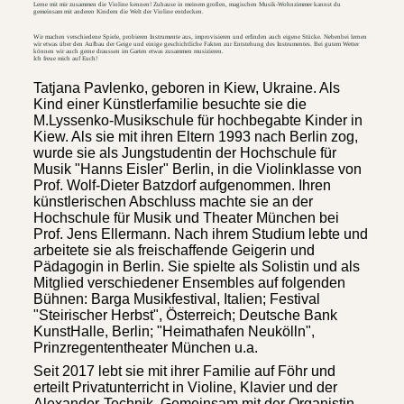
Lerne mit mir zusammen die Violine kennen! Zuhause in meinem großen, magischen Musik-Wohnzimmer kannst du
gemeinsam mit anderen Kindern die Welt der Violine entdecken.
Wir machen verschiedene Spiele, probieren Instrumente aus, improvisieren und erfinden auch eigene Stücke. Nebenbei lernen
wir etwas über den Aufbau der Geige und einige geschichtliche Fakten zur Entstehung des Instrumentes. Bei gutem Wetter
können wir auch gerne draussen im Garten etwas zusammen musizieren.
Ich freue mich auf Euch!
Tatjana Pavlenko, geboren in Kiew, Ukraine. Als
Kind einer Künstlerfamilie besuchte sie die
M.Lyssenko-Musikschule für hochbegabte Kinder in
Kiew. Als sie mit ihren Eltern 1993 nach Berlin zog,
wurde sie als Jungstudentin der Hochschule für
Musik "Hanns Eisler" Berlin, in die Violinklasse von
Prof. Wolf-Dieter Batzdorf aufgenommen. Ihren
künstlerischen Abschluss machte sie an der
Hochschule für Musik und Theater München bei
Prof. Jens Ellermann. Nach ihrem Studium lebte und
arbeitete sie als freischaffende Geigerin und
Pädagogin in Berlin. Sie spielte als Solistin und als
Mitglied verschiedener Ensembles auf folgenden
Bühnen: Barga Musikfestival, Italien; Festival
"Steirischer Herbst", Österreich; Deutsche Bank
KunstHalle, Berlin; "Heimathafen Neukölln",
Prinzregententheater München u.a.
Seit 2017 lebt sie mit ihrer Familie auf Föhr und
erteilt Privatunterricht in Violine, Klavier und der
Alexander-Technik. Gemeinsam mit der Organistin