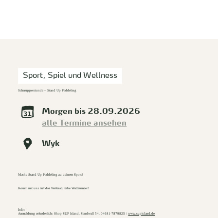
zurück zur Startseite
Unterkunft
Suchen
Menü
Sport, Spiel und Wellness
Schnupperstunde – Stand Up Paddeling
Morgen bis 28.09.2026
alle Termine ansehen
Wyk
Mache Stand Up Paddeling zu deinem Sport!
Komm mit uns auf das Weltnaturerbe Wattenmeer!
Info:
Anmeldung erforderlich: Shop SUP Island, Sandwall 54, 04681-7879825 /
www.supisland.de