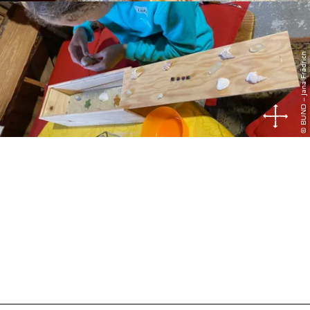
© BUND – Jana Frädrich