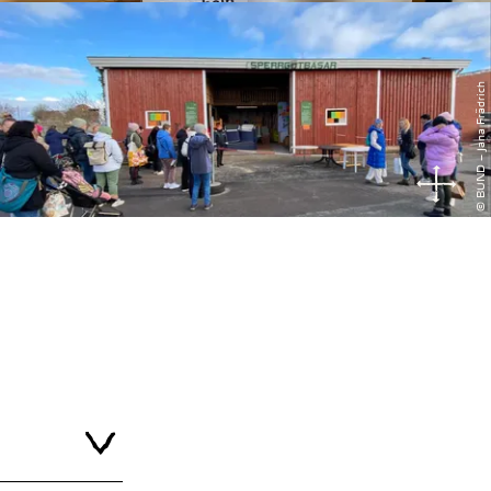
© BUND – Jana Frädrich