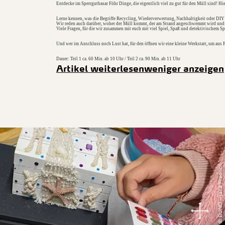
Entdecke im Sperrgutbasar Föhr Dinge, die eigentlich viel zu gut für den Müll sind! H
Lerne kennen, was die Begriffe Recycling, Wiederverwertung, Nachhaltigkeit oder DIY 
Wir reden auch darüber, woher der Müll kommt, der am Strand angeschwemmt wird und was
Viele Fragen, für die wir zusammen mit euch mit viel Spiel, Spaß und detektivischem 
Und wer im Anschluss noch Lust hat, für den öffnen wir eine kleine Werkstatt, um aus 
Dauer: Teil 1 ca. 60 Min. ab 10 Uhr / Teil 2 ca. 90 Min. ab 11 Uhr
Artikel weiterlesen
weniger anzeigen
© BUND – Jana Frädrich