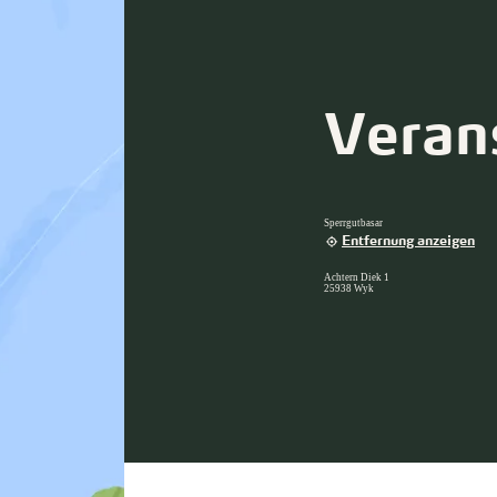
Veran
Sperrgutbasar
Entfernung anzeigen
Achtern Diek 1
25938 Wyk