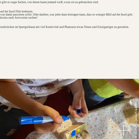
ier gibt es sogar Sachen, von denen kaum jemand weiß, wozu sie zu gebrauchen sind.
auf der Insel Föhr bedeuten.
 damit passieren sollte. Oder darüber, was jeder dazu beitragen kann, dass es weniger Müll auf der Insel gibt.
Spürsinn nach Antworten suchen!
Fundstücken im Sperrgutbasar mit viel Kreativität und Phantasie etwas Neues und Einzigartiges zu gestalten.
© BUND – Jana Frädrich