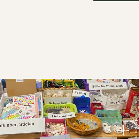
© BUND – Jana Frädrich