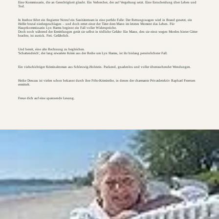
Eine Kommissarin, die an Gerechtigkeit glaubt. Ein Verbrecher, der auf Vergeltung setzt. Eine Entscheidung über Leben und
Tod.
In Itzehoe führt ein fingierter Notruf ein Sanitäterteam in eine perfide Falle: Der Rettungswagen wird in Brand gesetzt, ein
Helfer brutal niedergeschlagen – und doch rettet einer der Täter dem Mann im letzten Moment das Leben. Für
Hauptkommissarin Lyn Harms beginnt ein Fall voller Widersprüche.
Doch noch während der Ermittlungen gerät sie selbst in tödliche Gefahr: Ein Mann, den sie einst wegen Mordes hinter Gitter
brachte, ist zurück. Frei. Gefährlich.
Und bereit, eine alte Rechnung zu begleichen.
'Schattendeich', der lang erwartete Krimi aus der Reihe um Lyn Harms, ist ihr bislang persönlichster Fall.
Ein vielschichtiger Kriminalroman aus Schleswig-Holstein. Packend, gnadenlos und voller überraschender Wendungen.
Heike Denzau ist vielen schon bekannt durch ihre Föhr-Krimireihe, in denen der charmante Privatdetektiv Raphael Freersen
ermittelt.
Freue dich auf eine spannende Lesung.