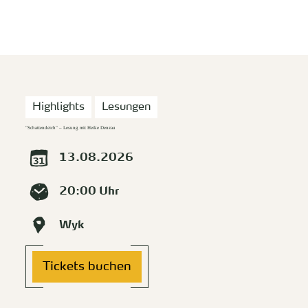
zurück zur Startseite
Unterkunft
Suchen
Menü
Highlights
Lesungen
"Schattendeich" – Lesung mit Heike Denzau
13.08.2026
20:00 Uhr
Wyk
Tickets buchen