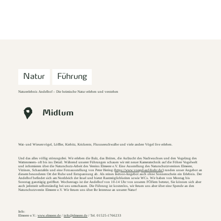
zurück zur Startseite
Unterkunft
Suchen
Menü
Natur
Führung
Naturerlebnis Andelhof – Die heimische Natur erleben und verstehen
Midlum
Wat- und Wiesenvögel, Löffler, Kiebitz, Krickente, Flussseeschwalbe und viele andere Vögel live erleben.
Und das alles völlig störungsfrei. Wir erleben die Balz, das Brüten, die Aufzucht des Nachwuchses und den Vogelzug des
Wattenmeers- oft bis ins Detail. Während unserer Führungen schauen wir mit neuer Kameratechnik auf die Föhrer Vogelwelt
und informieren über die Naturschutz-Arbeit des Vereins Elmeere e.V. Eine Ausstellung des Naturschutzvereines Elmeere,
Vitrinen, Schautafeln und eine Fotoausstellung von Peter Hering (
https://www.voegel-auf-foehr.de/
) runden unser Angebot an
diesem besonderen Ort der Ruhe und Entspannung ab. Als reines Indoor-Angebot auch ohne Sonnenschein ein Erlebnis. Der
Andelhof befindet sich am Norddeich der Insel und bietet Rastmöglichkeiten sowie WCs. Wir haben von Montag bis
Sonntag ganztägig geöffnet. Wochentags ist der Andelhof von 10-14 Uhr von unseren FÖJlern betreut, Sie können sich aber
auch jederzeit selbstständig bei uns umschauen. Die Führung ist kostenlos, wir freuen uns aber über eine Spende an den
Naturschutzverein Elmeere e.V. Wir freuen uns über Ihr Interesse an unserer Natur!
Info:
Elmeere e.V.:
www.elmeere.de
/
info@elmeere.de
/ Tel. 01525-1766233