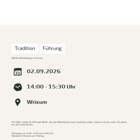
zurück zur Startseite
Unterkunft
Suchen
Menü
Tradition
Führung
Mühlen-Besichtigung in Wrixum
02.09.2026
14:00 - 15:30 Uhr
Wrixum
Wir öffnen wieder die Wrixumer Mühle. Der erste Mühlenboden kann besichtigt werden. Schaut doch mal vorbei. Wir freuen
uns über euren Besuch.
Führungen um 14:00, 14:30 und 15:00 Uhr.
Maximal 30 Personen pro Führung.