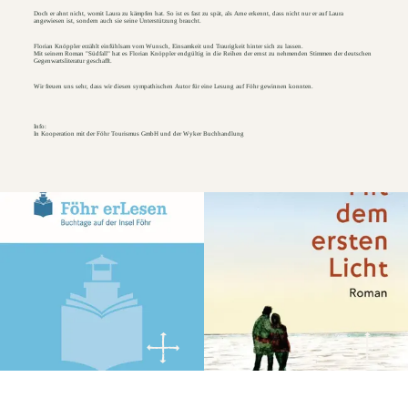
Doch er ahnt nicht, womit Laura zu kämpfen hat. So ist es fast zu spät, als Arne erkennt, dass nicht nur er auf Laura
angewiesen ist, sondern auch sie seine Unterstützung braucht.
Florian Knöppler erzählt einfühlsam vom Wunsch, Einsamkeit und Traurigkeit hinter sich zu lassen.
Mit seinem Roman "Südfall" hat es Florian Knöppler endgültig in die Reihen der ernst zu nehmenden Stimmen der deutschen
Gegenwartsliteratur geschafft.
Wir freuen uns sehr, dass wir diesen sympathischen Autor für eine Lesung auf Föhr gewinnen konnten.
Info:
In Kooperation mit der Föhr Tourismus GmbH und der Wyker Buchhandlung