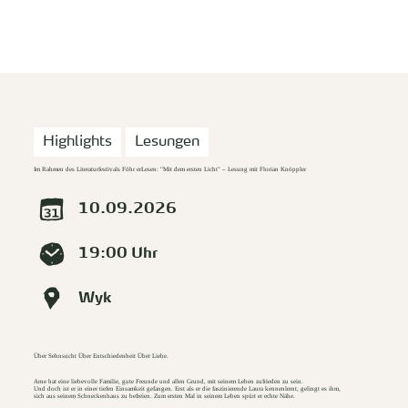
zurück zur Startseite
Unterkunft
Suchen
Menü
Highlights
Lesungen
Im Rahmen des Literaturfestivals Föhr erLesen: "Mit dem ersten Licht" – Lesung mit Florian Knöppler
10.09.2026
19:00 Uhr
Wyk
Über Sehnsucht Über Entschiedenheit Über Liebe.
Arne hat eine liebevolle Familie, gute Freunde und allen Grund, mit seinem Leben zufrieden zu sein.
Und doch ist er in einer tiefen Einsamkeit gefangen. Erst als er die faszinierende Laura kennenlernt, gelingt es ihm,
sich aus seinem Schneckenhaus zu befreien. Zum ersten Mal in seinem Leben spürt er echte Nähe.