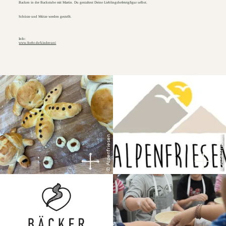
Backen in der Backstube mit Martin. Du gestaltest Deine Lieblingshefeteigfigur selbst.
Schürze und Mütze werden gestellt.
Info:
www.foehr.de/kinder-uni
© Alpenfriesen
© Alpenfriesen