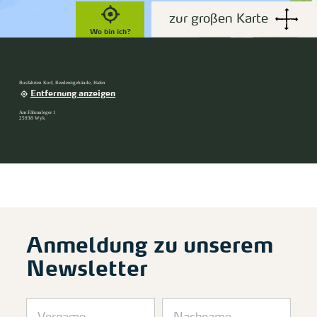
zur großen Karte
Wo bin ich?
Busfahrten Korf, Reedereigebäude, Hafen
Entfernung anzeigen
Am Fähranleger 1
25938 Wyk
Anmeldung zu unserem
Newsletter