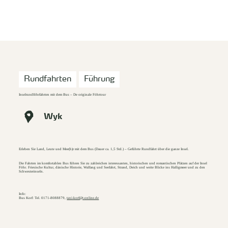
zurück zur Startseite
Unterkunft
Suchen
Menü
Rundfahrten
Führung
Inselrundföhrfahrten mit dem Bus – De originale Föhrtour
Wyk
Erleben Sie Land, Leute und Mee(h)r mit dem Bus (Dauer ca. 1,5 Std.) – Geführte Rundfahrt über die ganze Insel.
Die Fahrten im komfortablen Bus führen Sie zu zahlreichen interessanten, historischen und romantischen Plätzen auf der Insel
Föhr. Friesische Kultur, dänische Historie, Walfang und Seefahrt, Strand, Deich und weite Blicke ins Halligmeer und zu den
Schwesterinseln.
Info:
Bus Korf: Tel. 0171-8088879,
taxi-korf@t-online.de