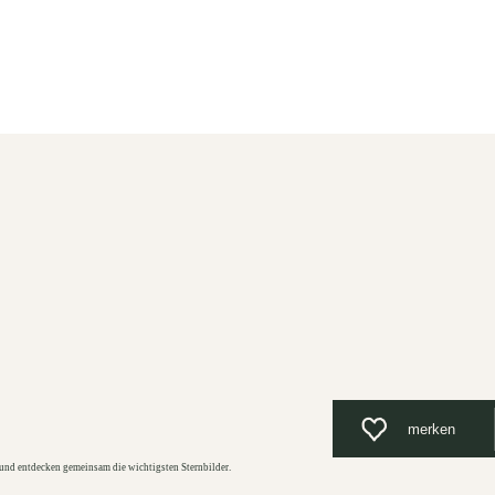
Unterkunft
Suchen
Menü
merken
und entdecken gemeinsam die wichtigsten Sternbilder.