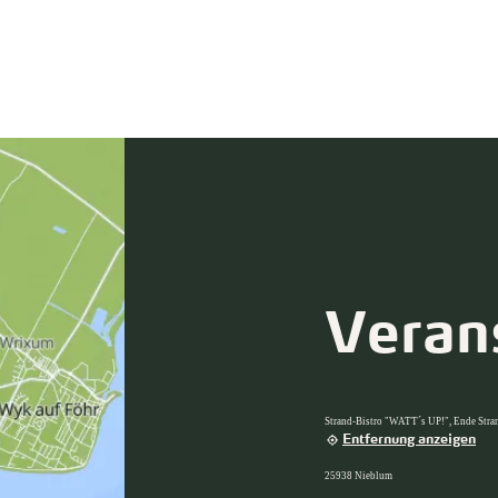
Veran
Strand-Bistro "WATT´s UP!", Ende Stra
Entfernung anzeigen
25938 Nieblum