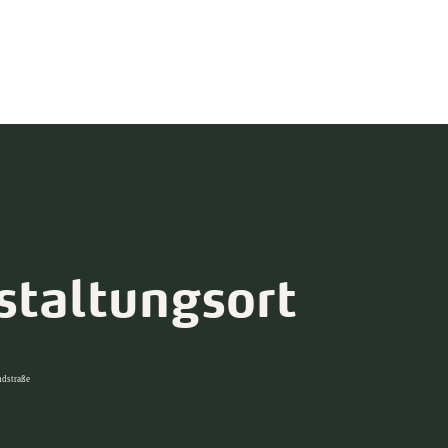
staltungsort
ndstraße