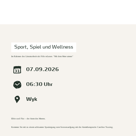
zurück zur Startseite
Unterkunft
Suchen
Menü
Sport, Spiel und Wellness
Im Rahmen des Literaturfestivals Föhr erLesen: "Mit dem Meer atmen"
07.09.2026
06:30 Uhr
Wyk
Ebbe und Flut – der Atem des Meeres.
Kommen Sie mit zu einem achtsamen Spaziergang zum Sonnenaufgang mit der Atemtherapeutin Caroline Tussing.