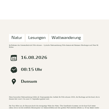
zurück zur Startseite
Unterkunft
Suchen
Menü
Natur
Lesungen
Wattwanderung
Im Rahmen des Literaturfestivals Föhr erLesen – Lyrische Wattwanderung Föhr-Amrum mit Hermann Hinsberger und Peter M.
Röhm
16.08.2026
08:15 Uhr
Dunsum
Diese besondere Wattwanderung bildet als Vorprogramm den Auftakt für Föhr erLesen 2026, die Buchtage auf der Insel, die in
diesem Jahr vom 4. bis zum 13. September geplant sind.
Die Tour führt uns ab Dunsum durch die einzigartige Weite des Watts. Über Sandbänke kommen wir der Insel Sylt immer
näher, bevor wir die nördliche Dünenspitze vor Amrum (Odde) und den großen Priel erreichen (Breite ca. 50 m). Immer wieder