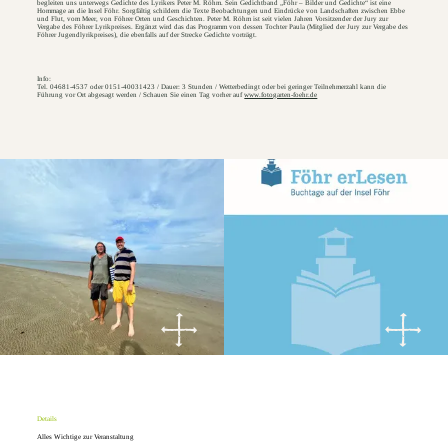
begleiten uns unterwegs Gedichte des Lyrikers Peter M. Röhm. Sein Gedichtband „Föhr – Bilder und Gedichte“ ist eine
Hommage an die Insel Föhr. Sorgfältig schildern die Texte Beobachtungen und Eindrücke von Landschaften zwischen Ebbe
und Flut, vom Meer, von Föhrer Orten und Geschichten. Peter M. Röhm ist seit vielen Jahren Vorsitzender der Jury zur
Vergabe des Föhrer Lyrikpreises. Ergänzt wird das das Programm von dessen Tochter Paula (Mitglied der Jury zur Vergabe des
Föhrer Jugendlyrikpreises), die ebenfalls auf der Strecke Gedichte vorträgt.
Info:
Tel. 04681-4537 oder 0151-40031423 / Dauer: 3 Stunden / Wetterbedingt oder bei geringer Teilnehmerzahl kann die
Führung vor Ort abgesagt werden / Schauen Sie einen Tag vorher auf
www.fotogarten-foehr.de
Details
Alles Wichtige zur Veranstaltung