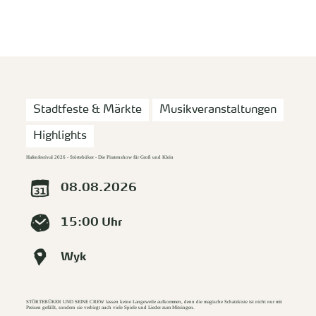
zurück zur Startseite
Unterkunft
Suchen
Menü
Stadtfeste & Märkte
Musikveranstaltungen
Highlights
Hafenfestival 2026 - Störtebüker - Die Piratenshow für Groß und Klein
08.08.2026
15:00 Uhr
Wyk
STÖRTEBÜKER UND SEINE CREW lassen keine Langeweile aufkommen, denn die magische Schatzkiste ist nicht nur mit
Preisen gefüllt, sondern sie verbirgt auch viele Spiele und Lieder zum Mitsingen.