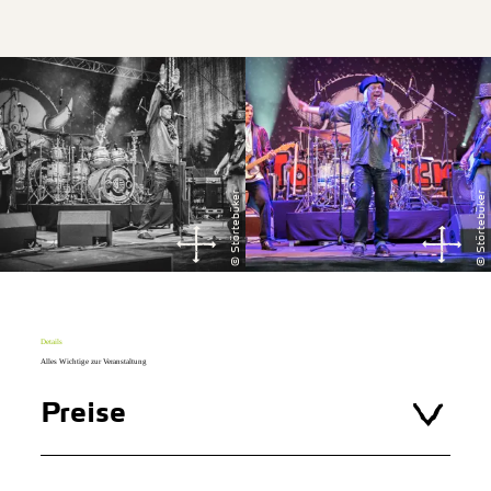
© Störtebüker
© Störtebüker
Details
Alles Wichtige zur Veranstaltung
Preise