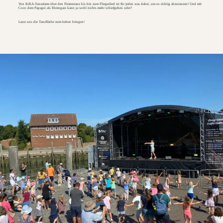
Von KiKA-Tanzalarm über den Piratentanz bis hin zum Fliegerlied ist für jeden was dabei, um so richtig abzutanzen! Und mit
Coco dem Papagei als Ehrengast kann ja wohl nichts mehr schiefgehen oder?
Lasst uns die Tanzfläche zum beben bringen!