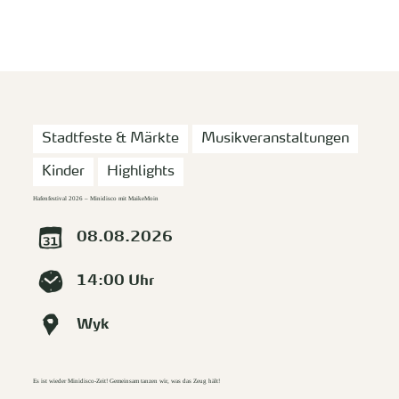
zurück zur Startseite
Unterkunft
Suchen
Menü
Stadtfeste & Märkte
Musikveranstaltungen
Kinder
Highlights
Hafenfestival 2026 – Minidisco mit MaikeMoin
08.08.2026
14:00 Uhr
Wyk
Es ist wieder Minidisco-Zeit! Gemeinsam tanzen wir, was das Zeug hält!