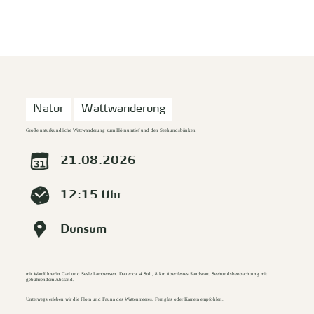
zurück zur Startseite
Unterkunft
Suchen
Menü
Natur
Wattwanderung
Große naturkundliche Wattwanderung zum Hörnumtief und den Seehundsbänken
21.08.2026
12:15 Uhr
Dunsum
mit Wattführer/in Carl und Sesle Lambertsen. Dauer ca. 4 Std., 8 km über festes Sandwatt. Seehundsbeobachtung mit
gebührendem Abstand.
Unterwegs erleben wir die Flora und Fauna des Wattenmeeres. Fernglas oder Kamera empfohlen.