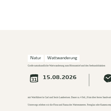
zurück zur Startseite
Natur
Wattwanderung
Große naturkundliche Wattwanderung zum Hörnumtief und den Seehundsbänken
15.08.2026
mit Wattführer/in Carl und Sesle Lambertsen. Dauer ca. 4 Std., 8 km über festes Sand
Unterwegs erleben wir die Flora und Fauna des Wattenmeeres. Fernglas oder Kamera em