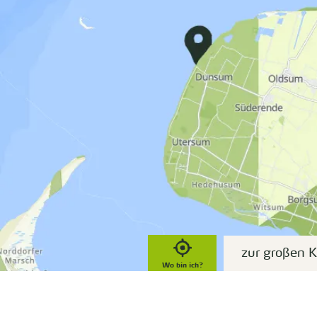
zur großen K
Wo bin ich?