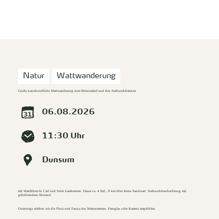
zurück zur Startseite
Unterkunft
Suchen
Menü
Natur
Wattwanderung
Große naturkundliche Wattwanderung zum Hörnumtief und den Seehundsbänken
06.08.2026
11:30 Uhr
Dunsum
mit Wattführer/in Carl und Sesle Lambertsen. Dauer ca. 4 Std., 8 km über festes Sandwatt. Seehundsbeobachtung mit
gebührendem Abstand.
Unterwegs erleben wir die Flora und Fauna des Wattenmeeres. Fernglas oder Kamera empfohlen.