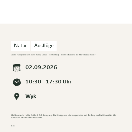
zurück zur Startseite
Unterkunft
Suchen
Menü
Natur
Ausflüge
Große Halligmeer-Kreuzfahrt Hallig Gröde – Seetierfang – Seehundsbänke mit MS "Hauke Haien"
02.09.2026
10:30 - 17:30 Uhr
Wyk
Mit Besuch der Hallig Gröde, 1 Std. Landgang. Ein Schleppnetz wird ausgeworfen und der Fang ausführlich erklärt. Mit
Vorbeifahrt an den Seehundsbänken.
Info: