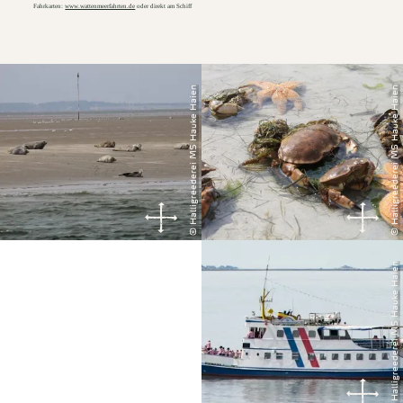
Fahrkarten:
www.wattenmeerfahrten.de
oder direkt am Schiff
© Halligreederei MS Hauke Haien
© Halligreederei MS Hauke Haien
© Halligreederei MS Hauke Haien