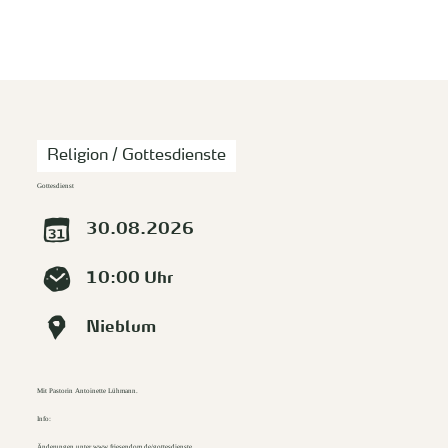
zurück zur Startseite
Unterkunft
Suchen
Menü
Religion / Gottesdienste
Gottesdienst
30.08.2026
10:00 Uhr
Nieblum
Mit Pastorin Antoinette Lühmann.
Info:
Änderungen unter
www.friesendom.de/gottesdienste