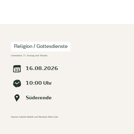
zurück zur Startseite
Unterkunft
Suchen
Menü
Religion / Gottesdienste
Gottesdienst, 11. Sonntag nach Trinitatis
16.08.2026
10:00 Uhr
Süderende
Pastorin Gabriele Kliefoth und Musikerin Birke Licht.