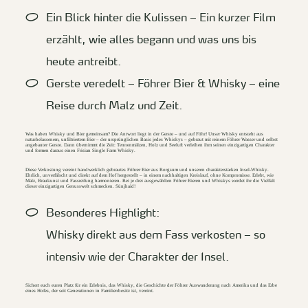
Ein Blick hinter die Kulissen
– Ein kurzer Film
erzählt, wie alles begann und was uns bis
heute antreibt.
Gerste veredelt
– Föhrer Bier & Whisky – eine
Reise durch Malz und Zeit.
Was haben Whisky und Bier gemeinsam? Die Antwort liegt in der Gerste – und auf Föhr! Unser Whisky entsteht aus
naturbelassenem, unfiltriertem Bier – der ursprünglichen Basis jedes Whiskys – gebraut mit reinem Föhrer Wasser und selbst
angebauter Gerste. Dann übernimmt die Zeit: Tennenmälzen, Holz und Seeluft verleihen ihm seinen einzigartigen Charakter
und formen daraus einen Frisian Single Farm Whisky.
Diese Verkostung vereint handwerklich gebrautes Föhrer Bier aus Borgsum und unseren charakterstarken Insel-Whisky.
Ehrlich, unverfälscht und direkt auf dem Hof hergestellt – in einem nachhaltigen Kreislauf, ohne Kompromisse. Erlebt, wie
Malz, Braukunst und Fassreifung harmonieren. Bei je drei ausgewählten Föhrer Bieren und Whiskys werdet ihr die Vielfalt
dieser einzigartigen Genusswelt schmecken. Sünjhaid!
Besonderes Highlight:
Whisky direkt aus dem Fass verkosten – so
intensiv wie der Charakter der Insel.
Sichert euch euren Platz für ein Erlebnis, das Whisky, die Geschichte der Föhrer Auswanderung nach Amerika und das Erbe
eines Hofes, der seit Generationen in Familienbesitz ist, vereint.