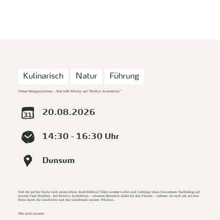
zurück zur Startseite
Unterkunft
Suchen
Menü
Kulinarisch
Natur
Führung
Föhrer Malzgeschichten – Bier trifft Whisky auf "Bobbys fooderböön"
20.08.2026
14:30 - 16:30 Uhr
Dunsum
Seid ihr auf der Suche nach einem echten Insel-Erlebnis? Dann kommt vorbei und verbringt einen besonderen Nachmittag auf
unserer Farm Distillery. Auf Bobbys fooderböön – unserem Herzstück direkt bei den Fässern – nehmen wir euch mit auf eine
Reise durch die Geschichte und den Geschmack unseres Whiskys.
Was euch erwartet: