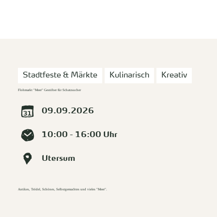
zurück zur Startseite
Unterkunft
Suchen
Menü
Stadtfeste & Märkte
Kulinarisch
Kreativ
Flohmarkt "Meer" Gestöber für Schatzsucher
09.09.2026
10:00 - 16:00 Uhr
Utersum
Antikes, Trödel, Schönes, Selbstgemachtes und vieles "Meer".