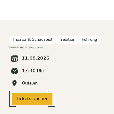
zurück zur Startseite
Unterkunft
Suchen
Menü
Theater & Schauspiel
Tradition
Führung
Eine Zeitreise durch das Friesendorf Oldsum
11.08.2026
17:30 Uhr
Oldsum
Tickets buchen