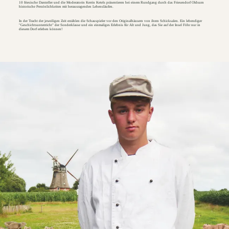
10 friesische Darsteller und die Moderatorin Kerrin Ketels präsentieren bei einem Rundgang durch das Friesendorf Oldsum
historische Persönlichkeiten mit herausragenden Lebensläufen.
In der Tracht der jeweiligen Zeit erzählen die Schauspieler vor den Originalhäusern von ihren Schicksalen. Ein lebendiger
"Geschichtsunterrricht" der Sonderklasse und ein einmaliges Erlebnis für Alt und Jung, das Sie auf der Insel Föhr nur in
diesem Dorf erleben können!