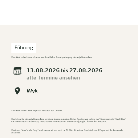
zurück zur Startseite
Unterkunft
Suchen
Menü
Führung
Eine Welt voller Leben – kurzer naturkundlicher Strandspaziergang mit Anja Behrendsen
13.08.2026 bis 27.08.2026
alle Termine ansehen
Wyk
Eine Welt voller Leben zeigt sich zwischen den Gezeiten.
Entdecken Sie mit Anja Behrendsen bei einem kurzen, naturkundlichen Spaziergang entlang der Wasserkante die "Small Five"
des Nationalparks Wattenmeer, sowie weitere "Mitbewohner" unserer einzigartigen, herrlichen Landschaft.
Damit aus "kurz" nicht "lang" wird, setzen wir uns nach ca. 50 Min. für weitere Fundstücke und Fragen auf der Promenade
zusammen.