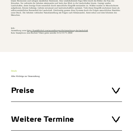
klaren Horizonten und ruhigen räumlichen Strukturen. Eine wiederkehrende Figur führt durch die Bilder: die Frau des
Künstlers. Sie verbindet die Arbeiten miteinander und lenkt den Blick in die Landschaften hinein. Gezeigt werden
Landschaften, deren heutige Form wesentlich durch menschliche Eingriffe entstanden ist. Wälder wurden in Monokulturen
aufgeforstet, Küsten befestigt, Gebiete entwässert und landwirtschaftlich optimiert. Viele dieser Eingriffe erscheinen heute als
selbstverständlicher Bestandteil der Landschaft. Gleichzeitig geraten diese Systeme durch die Folgen menschlichen Handelns
unter Druck. Die Arbeiten verbinden Naturdarstellung mit Fragen nach Klimawandel, Artenverlust und dem Scheitern des
Menschen.
Info:
Anmeldung unter
https://haraldbickel.com/ausstellungen/die-betrachtung-der-landschaft
Kein Smartphone zum Buchen? Dann gerne anrufen 0152 0175 2868
Details
Alles Wichtige zur Veranstaltung
Preise
Weitere Termine