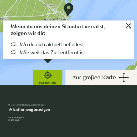
Wenn du uns deinen Standort verrätst,
zeigen wir dir:
Wo du dich aktuell befindest
Wie weit das Ziel entfernt ist
zur großen Karte
Wo bin ich?
W.D.R.-Galerie (Eingang am Innenhafen)
Entfernung anzeigen
Am Fähranleger 1
25938 Wyk