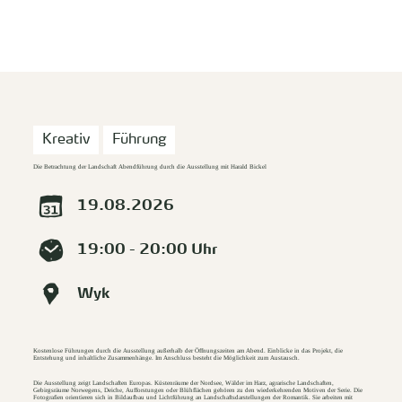
zurück zur Startseite
Unterkunft
Suchen
Menü
Kreativ
Führung
Die Betrachtung der Landschaft Abendführung durch die Ausstellung mit Harald Bickel
19.08.2026
19:00 - 20:00 Uhr
Wyk
Kostenlose Führungen durch die Ausstellung außerhalb der Öffnungszeiten am Abend. Einblicke in das Projekt, die
Entstehung und inhaltliche Zusammenhänge. Im Anschluss besteht die Möglichkeit zum Austausch.
Die Ausstellung zeigt Landschaften Europas. Küstenräume der Nordsee, Wälder im Harz, agrarische Landschaften,
Gebirgsräume Norwegens, Deiche, Aufforstungen oder Blühflächen gehören zu den wiederkehrenden Motiven der Serie. Die
Fotografien orientieren sich in Bildaufbau und Lichtführung an Landschaftsdarstellungen der Romantik. Sie arbeiten mit