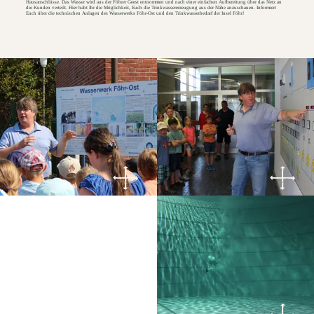
Hausanschlüsse. Das Wasser wird aus der Föhrer Geest entnommen und nach einer einfachen Aufbereitung über das Netz an
die Kunden verteilt. Hier habt Ihr die Möglichkeit, Euch die Trinkwassererzeugung aus der Nähe anzuschauen. Informiert
Euch über die technischen Anlagen des Wasserwerks Föhr-Ost und den Trinkwasserbedarf der Insel Föhr!