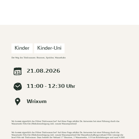
zurück zur Startseite
Unterkunft
Suchen
Menü
Kinder
Kinder-Uni
Der Weg des Trinkwassers: Brunnen, Speicher, Wasserhahn
21.08.2026
11:00 - 12:30 Uhr
Wrixum
Wo kommt eigentlich das Föhrer Trinkwasser her? Auf diese Frage erhältst Du Antworten bei einer Führung durch das
Wasserwerk Föhr-Ost (Werksbesichtigung inkl. neuem Wasserspeicher)!
Wo kommt eigentlich das Föhrer Trinkwasser her? Auf diese Frage erhältst Du Antworten bei einer Führung durch das
Wasserwerk Föhr-Ost (Werksbesichtigung inkl. neuem Wasserspeicher)! Der Wasserbeschaffungsverband Föhr versorgt die
Insel Föhr mit Trinkwasser. Dazu betreibt der Verband 17 Brunnen, 2 Wasserwerke, 119 km Rohrleitungen und rund 4.900