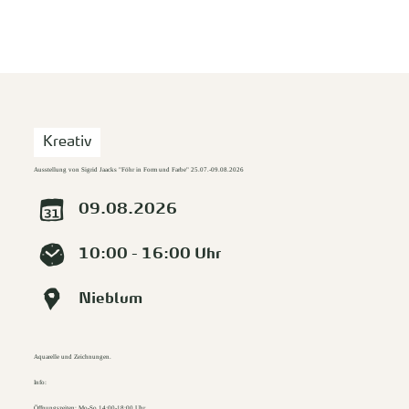
zurück zur Startseite
Unterkunft
Suchen
Menü
Kreativ
Ausstellung von Sigrid Jaacks "Föhr in Form und Farbe" 25.07.-09.08.2026
09.08.2026
10:00 - 16:00 Uhr
Nieblum
Aquarelle und Zeichnungen.
Info:
Öffnungszeiten: Mo-So 14:00-18:00 Uhr