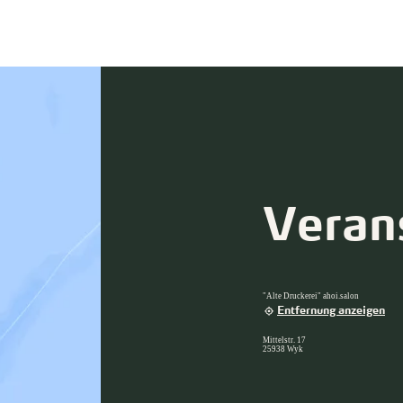
Veran
"Alte Druckerei" ahoi.salon
Entfernung anzeigen
Mittelstr. 17
25938 Wyk