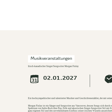
zurück zur Startseite
Musikveranstaltungen
Irisch-kanadischer Singer/Songwriter Morgan Finlay
02.01.2027
Ein hochsympathischer und talentierter Musiker und Geschichtenerzähler, der mit seine
Morgan Finlay ist ein Sänger und Songwriter aus Vancouver, dessen Songs sich durch ei
Spektrum von Indie-Rock über Pop, Folk und akustischen Singer-Songwriter Stil mit 
ganz eigenen Stil und den unverkennbaren Einfluss seiner irischen Wurzeln auszeichnet.