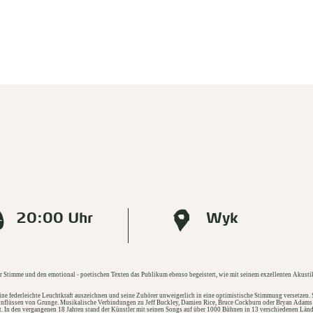
20:00 Uhr
Wyk
r Stimme und den emotional - poetischen Texten das Publikum ebenso begeistert, wie mit seinem exzellenten Akustik 
ne federleichte Leuchtkraft auszeichnen und seine Zuhörer unweigerlich in eine optimistische Stimmung versetzen. 
Einflüssen von Grunge. Musikalische Verbindungen zu Jeff Buckley, Damien Rice, Bruce Cockburn oder Bryan Adams 
 In den vergangenen 18 Jahren stand der Künstler mit seinen Songs auf über 1000 Bühnen in 13 verschiedenen Länd