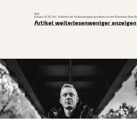
Info:
Einlass 18:30 Uhr / Während der Veranstaltungen gewähren wir den Künstlern ihren R
Artikel weiterlesen
weniger anzeigen