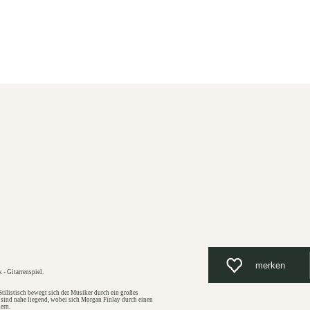
Unterkunft
Suchen
Menü
merken
- Gitarrenspiel.
Stilistisch bewegt sich der Musiker durch ein großes
sind nahe liegend, wobei sich Morgan Finlay durch einen
ern.