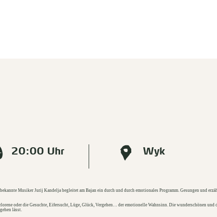
20:00 Uhr
Wyk
n bekannte Musiker Jurij Kandelja begleitet am Bajan ein durch und durch emotionales Programm. Gesungen und erzä
Verlorene oder die Gesuchte, Eifersucht, Lüge, Glück, Vergehen… der emotionelle Wahnsinn. Die wunderschönen und
gehen lässt.