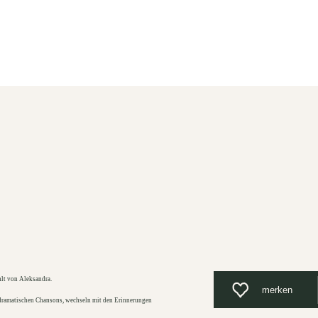
Unterkunft
Suchen
Menü
hlt von Aleksandra.
merken
 dramatischen Chansons, wechseln mit den Erinnerungen