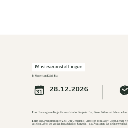
zurück zur Startseite
Musikveranstaltungen
In Memoriam Edith Piaf
28.12.2026
Eine Hommage an die große französische Sängerin. Der, dieser Bühne seit Jahren scho
Edith Piaf, Phänomen ihrer Zeit. Das Geheimnis: „emotion populaire“. Liebe, gerade 
aus dem Leben der großen französischen Sängerin – das Programm, das nicht so einfach 