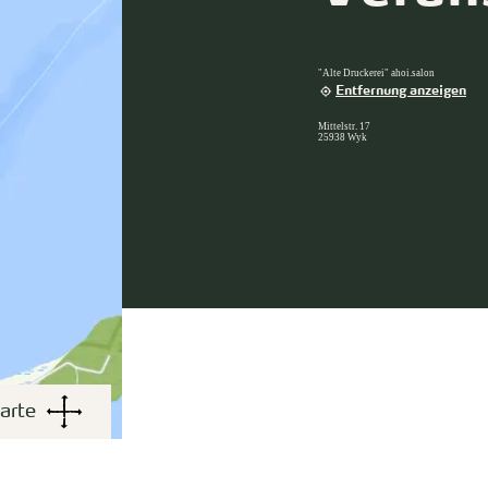
"Alte Druckerei" ahoi.salon
Entfernung anzeigen
Mittelstr. 17
25938 Wyk
arte