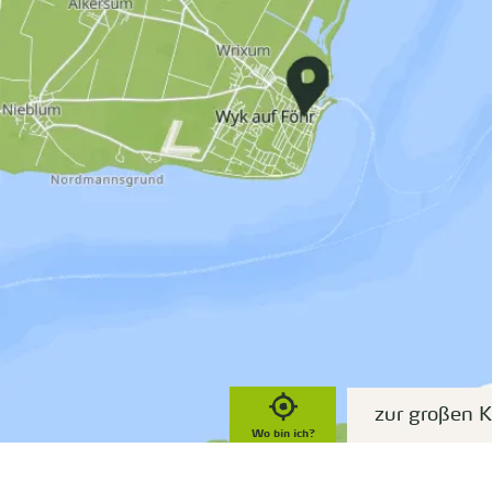
zur großen K
Wo bin ich?