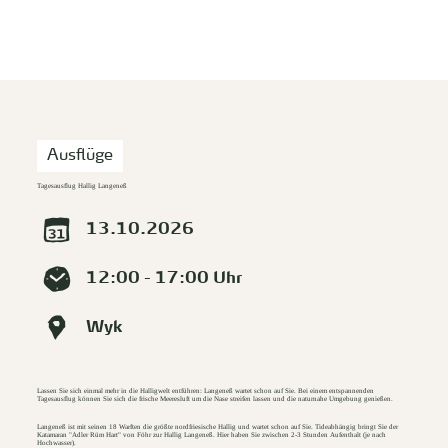
zurück zur Startseite
Unterkunft
Suchen
Menü
Ausflüge
Tagesausflug Hallig Langeneß
13.10.2026
12:00 - 17:00 Uhr
Wyk
Lassen Sie sich einmal mehr in die Halligwelt entführen: Langeneß wartet schon auf Sie. Bei einem entspannenden
Tagesausflug können Sie sich die frische Meeresluft um die Nase streifen lassen und die naturnahe Umgebung genießen.
Langeneß ist mit seinen 18 Warften die größte nordfriesische Hallig und wartet schon auf Sie. Tideabhängig bringt Sie der
Katamaran "Adler Rüm Hart" von Föhr zur Hallig Langeneß. Hier haben Sie zwischen 2-3 Stunden Aufenthalt (je nach
Hochwasser).