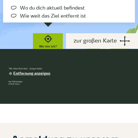
Wo du dich aktuell befindest
Wie weit das Ziel entfernt ist
zur großen Karte
Wo bin ich?
"MS Adler Rüm Hart", Anleger Hafen
Entfernung anzeigen
Am Fähranleger
25938 Wyk