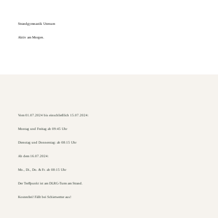
Strandgymnastik Utersum
Aktiv am Morgen.
Vom 01.07.2024 bis einschließlich 15.07.2024:
Montag und Freitag ab 09:45 Uhr
Dienstag und Donnerstag: ab 08:15 Uhr
Ab dem 16.07.2024:
Mo., Di., Do. & Fr. ab 08:15 Uhr
Der Treffpunkt ist am DLRG-Turm am Strand.
Kostenfrei! Fällt bei Schietwetter aus!