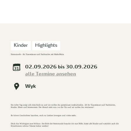
zurück zur Startseite
Unterkunft
Suchen
Menü
Kinder
Highlights
Sternstunde - für Traumtänzer und Nachteulen mit MaikeMoin
02.09.2026 bis 30.09.2026
alle Termine ansehen
Wyk
Ein toller Tag neigt sich dem Ende zu und wir wollen ihn gemeinsam verabschieden. All ihr Traumtänzer und Nachteulen,
Kinder, Eltern und Interessierte: Der Abend steht nun vor der Tür und wir wollen ihn reinlassen!
Ihr könnt Geschichten lauschen, euch zu Liedern bewegen und vieles mehr.
Doch das Wichtigste zum Schluss: Am Ende der Sternstunde brauche ich eure Hilfe, damit alle Kinder und natürlich auch die
Erwachsenen schöne Träume haben werden!